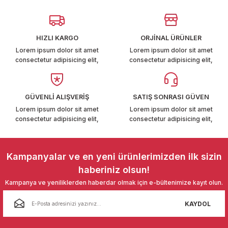
T6-T7 2011-2019
Ürün resmi kalitesiz, bozuk veya görüntülenemiyor.
Ürün açıklamasında eksik bilgiler bulunuyor.
 PARCA
HIZLI KARGO
ORJİNAL ÜRÜNLER
Ürün bilgilerinde hatalar bulunuyor.
Lorem ipsum dolor sit amet
Lorem ipsum dolor sit amet
99
consectetur adipisicing elit,
consectetur adipisicing elit,
Ürün fiyatı diğer sitelerden daha pahalı.
Bu ürüne benzer farklı alternatifler olmalı.
LASSİC 1996-2001
GÜVENLİ ALIŞVERİŞ
SATIŞ SONRASI GÜVEN
Lorem ipsum dolor sit amet
Lorem ipsum dolor sit amet
consectetur adipisicing elit,
consectetur adipisicing elit,
Gönder
Kampanyalar ve en yeni ürünlerimizden ilk sizin
1997-2004
haberiniz olsun!
Kampanya ve yeniliklerden haberdar olmak için e-bültenimize kayıt olun.
 2004-2010
KAYDOL
A 2010-2021