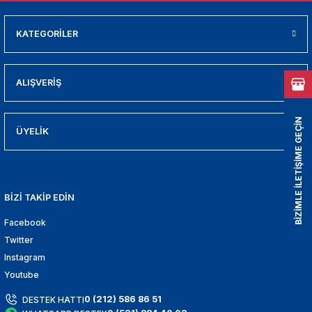
01
KATEGORİLER
009
21
ALIŞVERİŞ
2000
BİZİMLE İLETİŞİME GEÇİN
ÜYELİK
2005
2010
BİZİ TAKİP EDİN
021
Facebook
Twitter
DEK PARCA
Instagram
Youtube
EDEK PARCA
0 (212) 586 86 51
DESTEK HATTI